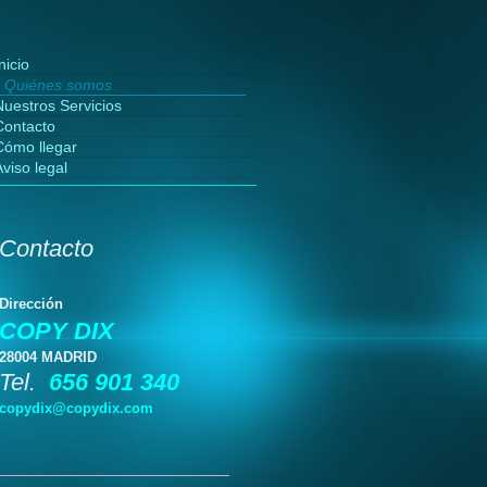
nicio
Quiénes somos
Nuestros Servicios
Contacto
Cómo llegar
viso legal
Contacto
Dirección
COPY DIX
28004 MADRID
Tel.
656 901 340
copydix@copydix.com